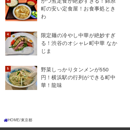
かつ煮定食が絶妙すぎる！錦糸
町の安い定食屋！お食事処とき
わ
限定麺の冷やし中華が絶妙すぎ
る！渋谷のオシャレ町中華 なか
じま
野菜しっかりタンメンが550
円！横浜駅の行列ができる町中
華！龍味
HOME
東京都