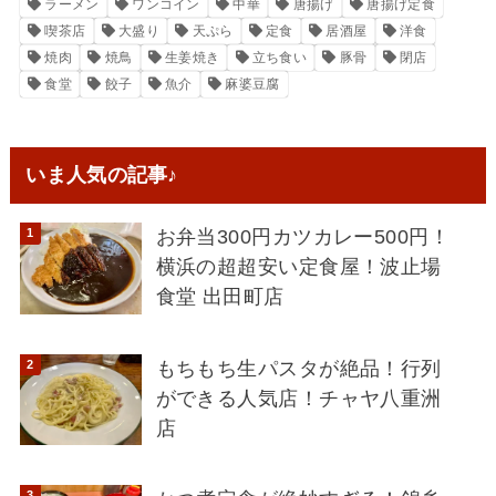
ラーメン
ワンコイン
中華
唐揚げ
唐揚げ定食
喫茶店
大盛り
天ぷら
定食
居酒屋
洋食
焼肉
焼鳥
生姜焼き
立ち食い
豚骨
閉店
食堂
餃子
魚介
麻婆豆腐
いま人気の記事♪
お弁当300円カツカレー500円！
横浜の超超安い定食屋！波止場
食堂 出田町店
もちもち生パスタが絶品！行列
ができる人気店！チャヤ八重洲
店