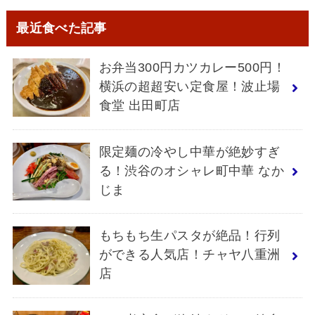
最近食べた記事
お弁当300円カツカレー500円！
横浜の超超安い定食屋！波止場
食堂 出田町店
限定麺の冷やし中華が絶妙すぎ
る！渋谷のオシャレ町中華 なか
じま
もちもち生パスタが絶品！行列
ができる人気店！チャヤ八重洲
店