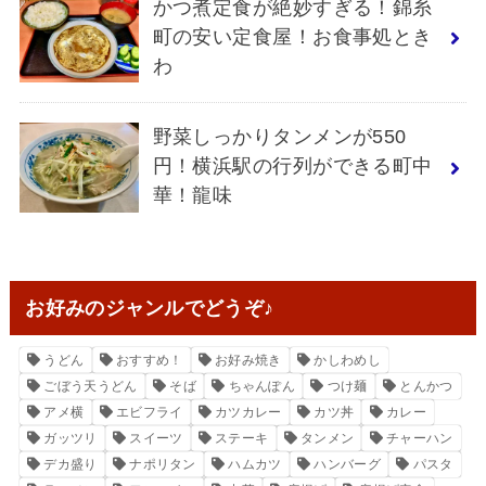
かつ煮定食が絶妙すぎる！錦糸
町の安い定食屋！お食事処とき
わ
野菜しっかりタンメンが550
円！横浜駅の行列ができる町中
華！龍味
お好みのジャンルでどうぞ♪
うどん
おすすめ！
お好み焼き
かしわめし
ごぼう天うどん
そば
ちゃんぽん
つけ麺
とんかつ
アメ横
エビフライ
カツカレー
カツ丼
カレー
ガッツリ
スイーツ
ステーキ
タンメン
チャーハン
デカ盛り
ナポリタン
ハムカツ
ハンバーグ
パスタ