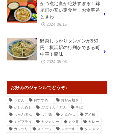
かつ煮定食が絶妙すぎる！錦
糸町の安い定食屋！お食事処
ときわ
2024.06.16
野菜しっかりタンメンが550
円！横浜駅の行列ができる町
中華！龍味
2024.05.06
お好みのジャンルでどうぞ♪
うどん
おすすめ！
お好み焼き
かしわめし
ごぼう天うどん
そば
ちゃんぽん
つけ麺
とんかつ
アメ横
エビフライ
カツカレー
カツ丼
カレー
ガッツリ
スイーツ
ステーキ
タンメン