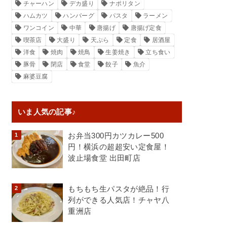
チャーハン
デカ盛り
ナポリタン
ハムカツ
ハンバーグ
パスタ
ラーメン
ワンコイン
中華
唐揚げ
唐揚げ定食
喫茶店
大盛り
天ぷら
定食
居酒屋
洋食
焼肉
焼鳥
生姜焼き
立ち食い
豚骨
閉店
食堂
餃子
魚介
麻婆豆腐
いま人気の記事♪
お弁当300円カツカレー500
円！横浜の超超安い定食屋！
波止場食堂 出田町店
もちもち生パスタが絶品！行
列ができる人気店！チャヤ八
重洲店