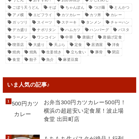
ごぼう天うどん
そば
ちゃんぽん
つけ麺
とんかつ
アメ横
エビフライ
カツカレー
カツ丼
カレー
ガッツリ
スイーツ
ステーキ
タンメン
チャーハン
デカ盛り
ナポリタン
ハムカツ
ハンバーグ
パスタ
ラーメン
ワンコイン
中華
唐揚げ
唐揚げ定食
喫茶店
大盛り
天ぷら
定食
居酒屋
洋食
焼肉
焼鳥
生姜焼き
立ち食い
豚骨
閉店
食堂
餃子
魚介
麻婆豆腐
いま人気の記事♪
お弁当300円カツカレー500円！
横浜の超超安い定食屋！波止場
食堂 出田町店
もちもち生パスタが絶品！行列