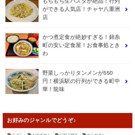
もちもち生パスタが絶品！行列
ができる人気店！チャヤ八重洲
店
かつ煮定食が絶妙すぎる！錦糸
町の安い定食屋！お食事処とき
わ
野菜しっかりタンメンが550
円！横浜駅の行列ができる町中
華！龍味
お好みのジャンルでどうぞ♪
うどん
おすすめ！
お好み焼き
かしわめし