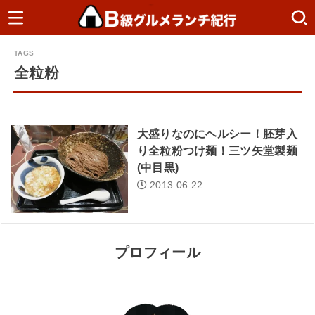
全粒粉
大盛りなのにヘルシー！胚芽入
り全粒粉つけ麺！三ツ矢堂製麺
(中目黒)
2013.06.22
プロフィール