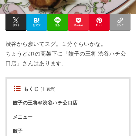
ポスト
はてブ
送る
Pocket
Pin it
リンク
渋谷から歩いてスグ。１分ぐらいかな。
ちょうどJRの高架下に「餃子の王将 渋谷ハチ公
口店」さんはあります。
もくじ
[
非表示
]
餃子の王将＠渋谷ハチ公口店
メニュー
餃子