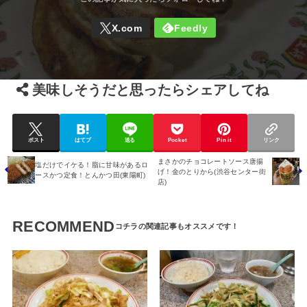
美味しそうだと思ったらシェアしてね
ポスト
はてブ
送る
Pocket
Pin it
リンク
まさかのチョコレートソース唐揚
塩だけでイケる！脂に甘味があるロ
げ！金のとりから(渋谷センター街
ースかつ定食！とんかつ田(東陽町)
店)
RECOMMEND