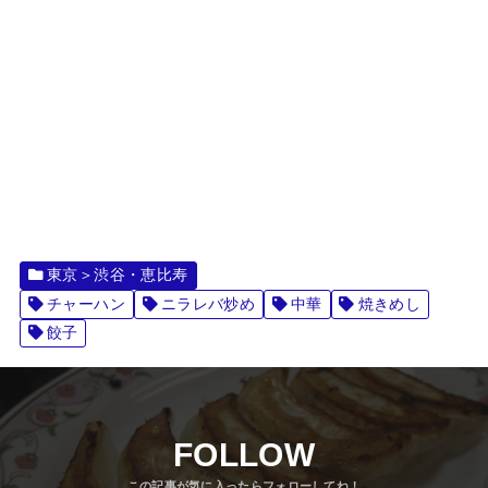
東京＞渋谷・恵比寿
チャーハン
ニラレバ炒め
中華
焼きめし
餃子
FOLLOW