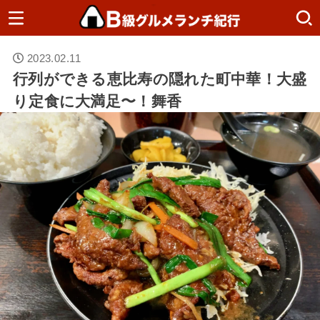
2023.02.11
行列ができる恵比寿の隠れた町中華！大盛
り定食に大満足〜！舞香