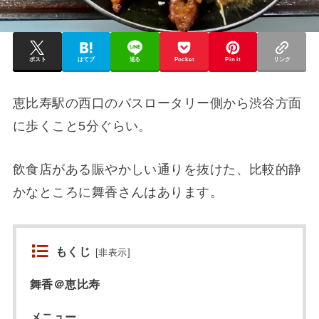
ポスト
はてブ
送る
Pocket
Pin it
リンク
恵比寿駅の西口のバスロータリー側から渋谷方面
に歩くこと5分ぐらい。
飲食店がある賑やかしい通りを抜けた、比較的静
かなところに舞香さんはあります。
もくじ
[
非表示
]
舞香＠恵比寿
メニュー