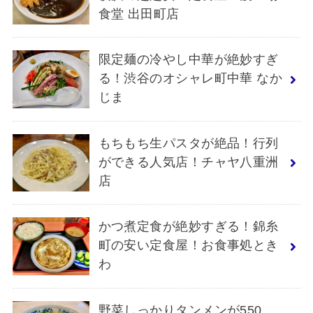
食堂 出田町店
限定麺の冷やし中華が絶妙すぎ
る！渋谷のオシャレ町中華 なか
じま
もちもち生パスタが絶品！行列
ができる人気店！チャヤ八重洲
店
かつ煮定食が絶妙すぎる！錦糸
町の安い定食屋！お食事処とき
わ
野菜しっかりタンメンが550