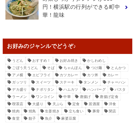
円！横浜駅の行列ができる町中
華！龍味
お好みのジャンルでどうぞ♪
うどん
おすすめ！
お好み焼き
かしわめし
ごぼう天うどん
そば
ちゃんぽん
つけ麺
とんかつ
アメ横
エビフライ
カツカレー
カツ丼
カレー
ガッツリ
スイーツ
ステーキ
タンメン
チャーハン
デカ盛り
ナポリタン
ハムカツ
ハンバーグ
パスタ
ラーメン
ワンコイン
中華
唐揚げ
唐揚げ定食
喫茶店
大盛り
天ぷら
定食
居酒屋
洋食
焼肉
焼鳥
生姜焼き
立ち食い
豚骨
閉店
食堂
餃子
魚介
麻婆豆腐