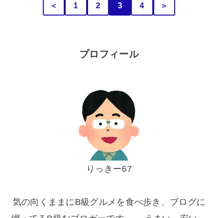
＜
1
2
3
4
＞
プロフィール
りっきー67
気の向くままにB級グルメを食べ歩き、ブログに