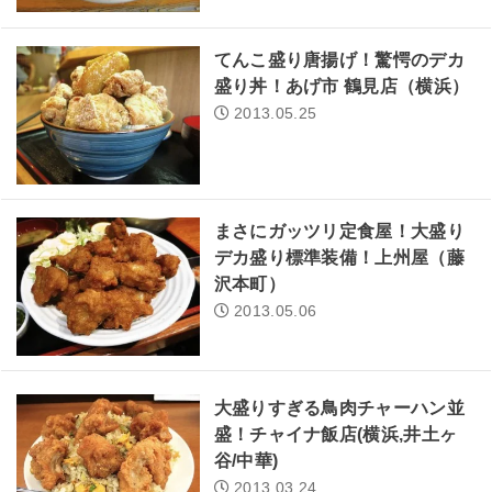
てんこ盛り唐揚げ！驚愕のデカ
盛り丼！あげ市 鶴見店（横浜）
2013.05.25
まさにガッツリ定食屋！大盛り
デカ盛り標準装備！上州屋（藤
沢本町）
2013.05.06
大盛りすぎる鳥肉チャーハン並
盛！チャイナ飯店(横浜,井土ヶ
谷/中華)
2013.03.24