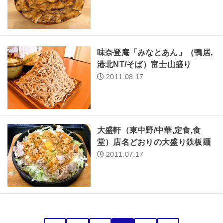
味奈登庵「みなとあん」（鴨居,
港北NT/そば）富士山盛り
2011.08.17
大盛軒（東中野/中華,定食,食
堂）店名どおりの大盛り鉄板麺
2011.07.17