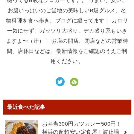
綴ってるB級なブロガーです。。 うまい、安い、
お腹いっぱいのご当地の美味しいB級グルメ、名
物料理を食べ歩き、ブログに綴ってます！ カロリ
ー気にせず、ガッツリ大盛り、デカ盛り系もいき
ますよ〜（汗）！ お店の開店、閉店などの営業時
間、店休日などは、最新情報をご確認のうえご利
用ください。
最近食べた記事
お弁当300円カツカレー500円！
横浜の超超安い定食屋！波止場