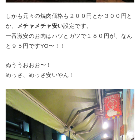
しかも元々の焼肉価格も２００円とか３００円と
か、
メチャメチャ安い
設定です。
一番激安のお肉はハツとガツで１８０円が、なん
と９５円ですYO〜！！
ぬううおおお〜！
めっさ、めっさ安いやん！