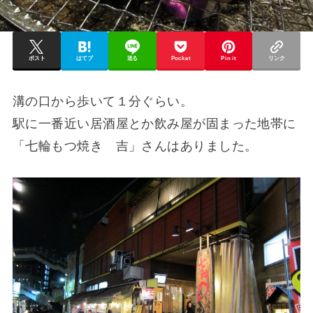
ポスト
はてブ
送る
Pocket
Pin it
リンク
溝の口から歩いて１分ぐらい。
駅に一番近い居酒屋とか飲み屋が固まった地帯に
「七輪もつ焼き 吉」さんはありました。