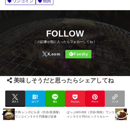
ワンコイン
焼肉
FOLLOW
美味しそうだと思ったらシェアしてね
ポスト
はてブ
送る
Pocket
Pin it
リンク
天狗 レンガビル店（渋谷/居酒屋）
ぱっぷHOUSE（渋谷/焼肉）ワンコ
ワンコイン５００円唐揚げ定食
イン５００円のビックリカレー