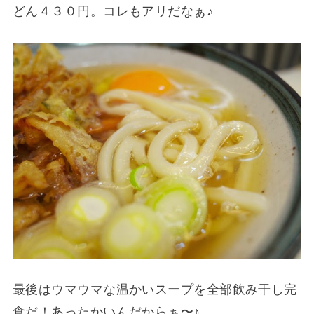
どん４３０円。コレもアリだなぁ♪
最後はウマウマな温かいスープを全部飲み干し完
食だ！あったかいんだからぁ〜♪