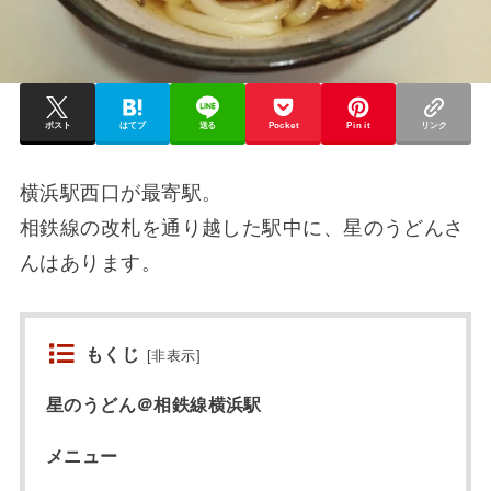
ポスト
はてブ
送る
Pocket
Pin it
リンク
横浜駅西口が最寄駅。
相鉄線の改札を通り越した駅中に、星のうどんさ
んはあります。
もくじ
[
非表示
]
星のうどん＠相鉄線横浜駅
メニュー