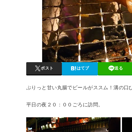
ポスト
はてブ
送る
ぷりっと甘い丸腸でビールがススム！溝の口
平日の夜２０：００ごろに訪問。