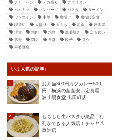
チャーハン
デカ盛り
ナポリタン
ハムカツ
ハンバーグ
パスタ
ラーメン
ワンコイン
中華
唐揚げ
唐揚げ定食
喫茶店
大盛り
天ぷら
定食
居酒屋
洋食
焼肉
焼鳥
生姜焼き
立ち食い
豚骨
閉店
食堂
餃子
魚介
麻婆豆腐
いま人気の記事♪
お弁当300円カツカレー500
円！横浜の超超安い定食屋！
波止場食堂 出田町店
もちもち生パスタが絶品！行
列ができる人気店！チャヤ八
重洲店