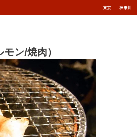
東京
神奈川
ルモン/焼肉）