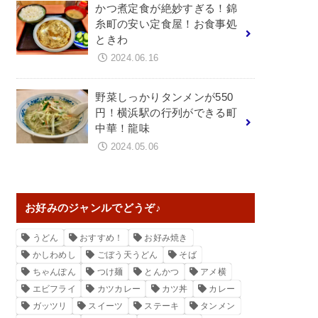
かつ煮定食が絶妙すぎる！錦
糸町の安い定食屋！お食事処
ときわ
2024.06.16
野菜しっかりタンメンが550
円！横浜駅の行列ができる町
中華！龍味
2024.05.06
お好みのジャンルでどうぞ♪
うどん
おすすめ！
お好み焼き
かしわめし
ごぼう天うどん
そば
ちゃんぽん
つけ麺
とんかつ
アメ横
エビフライ
カツカレー
カツ丼
カレー
ガッツリ
スイーツ
ステーキ
タンメン