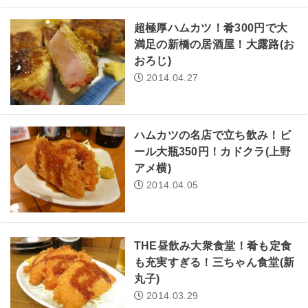
超極厚ハムカツ！肴300円で大
満足の新橋の居酒屋！大露路(お
おろじ)
2014.04.27
ハムカツの名店で立ち飲み！ビ
ール大瓶350円！カドクラ(上野
アメ横)
2014.04.05
THE昼飲み大衆食堂！肴も定食
も充実すぎる！三ちゃん食堂(新
丸子)
2014.03.29