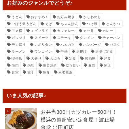
お好みのジャンルでどうぞ♪
うどん
おすすめ！
お好み焼き
かしわめし
ごぼう天うどん
そば
ちゃんぽん
つけ麺
とんかつ
アメ横
エビフライ
カツカレー
カツ丼
カレー
ガッツリ
スイーツ
ステーキ
タンメン
チャーハン
デカ盛り
ナポリタン
ハムカツ
ハンバーグ
パスタ
ラーメン
ワンコイン
中華
唐揚げ
唐揚げ定食
喫茶店
大盛り
天ぷら
定食
居酒屋
洋食
焼肉
焼鳥
生姜焼き
立ち食い
豚骨
閉店
食堂
餃子
魚介
麻婆豆腐
いま人気の記事♪
お弁当300円カツカレー500円！
横浜の超超安い定食屋！波止場
食堂 出田町店