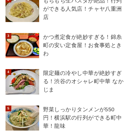
もちもち生パスタが絶品！行列
ができる人気店！チャヤ八重洲
店
かつ煮定食が絶妙すぎる！錦糸
町の安い定食屋！お食事処とき
わ
限定麺の冷やし中華が絶妙すぎ
る！渋谷のオシャレ町中華 なか
じま
野菜しっかりタンメンが550
円！横浜駅の行列ができる町中
華！龍味