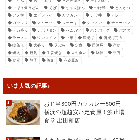
うどん
おすすめ！
お好み焼き
かしわめし
ごぼう天うどん
そば
ちゃんぽん
つけ麺
とんかつ
アメ横
エビフライ
カツカレー
カツ丼
カレー
ガッツリ
スイーツ
ステーキ
タンメン
チャーハン
デカ盛り
ナポリタン
ハムカツ
ハンバーグ
パスタ
ラーメン
ワンコイン
中華
唐揚げ
唐揚げ定食
喫茶店
大盛り
天ぷら
定食
居酒屋
洋食
焼肉
焼鳥
生姜焼き
立ち食い
豚骨
閉店
食堂
餃子
魚介
麻婆豆腐
いま人気の記事♪
お弁当300円カツカレー500円！
横浜の超超安い定食屋！波止場
食堂 出田町店