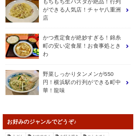
もちもち生パスタが絶品！行列
ができる人気店！チャヤ八重洲
店
かつ煮定食が絶妙すぎる！錦糸
町の安い定食屋！お食事処とき
わ
野菜しっかりタンメンが550
円！横浜駅の行列ができる町中
華！龍味
お好みのジャンルでどうぞ♪