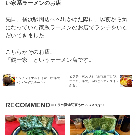
い家系ラーメンのお店
先日、横浜駅周辺へへ出かけた際に、以前から気
になっていた家系ラーメンのお店でランチをいた
だいてきました。
こちらがそのお店。
「鶴一家」というラーメン店です。
ビフテキ家あづま（新宿三丁目/ス
キッチンドナルド（東中野/洋食、
テーキ、洋食）ふわとろオムライス
ハンバーグステーキ）
が旨い
RECOMMEND