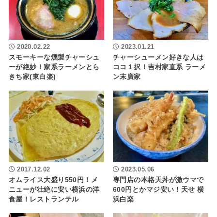
2020.02.22
2023.01.21
スモーキーな燻製チャーシュ
チャーシューメン好きな人は
ーが絶妙！家系ラーメンとら
ココ１択！吉村家直系 ラーメ
きち家(東白楽)
ン末廣家
2017.12.02
2023.05.06
オムライス大盛り550円！メ
専門店の本格天丼が激ウマで
ニューが壮絶に安い横浜の洋
600円とかマジ安い！天せ 横
食屋！レストランテル
浜白楽