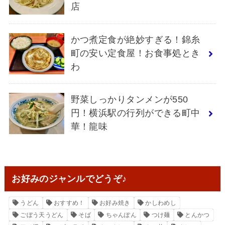
店
かつ煮定食が絶妙すぎる！錦糸
町の安い定食屋！お食事処とき
わ
野菜しっかりタンメンが550
円！横浜駅の行列ができる町中
華！龍味
お好みのジャンルでどうぞ♪
うどん
おすすめ！
お好み焼き
かしわめし
ごぼう天うどん
そば
ちゃんぽん
つけ麺
とんかつ