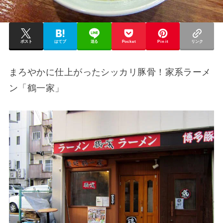
ポスト
はてブ
送る
Pocket
Pin it
リンク
まろやかに仕上がったシッカリ豚骨！家系ラーメ
ン「鶴一家」