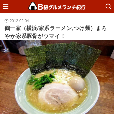
2012.02.04
鶴一家（横浜/家系ラーメン,つけ麺）まろ
やか家系豚骨がウマイ！