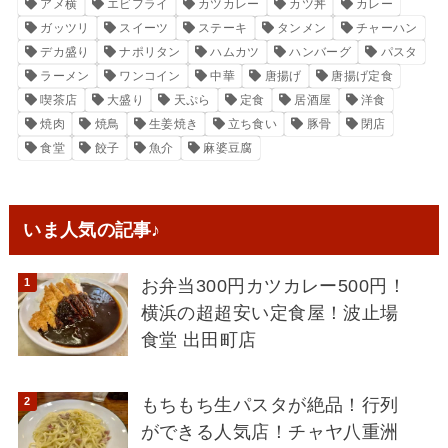
アメ横
エビフライ
カツカレー
カツ丼
カレー
ガッツリ
スイーツ
ステーキ
タンメン
チャーハン
デカ盛り
ナポリタン
ハムカツ
ハンバーグ
パスタ
ラーメン
ワンコイン
中華
唐揚げ
唐揚げ定食
喫茶店
大盛り
天ぷら
定食
居酒屋
洋食
焼肉
焼鳥
生姜焼き
立ち食い
豚骨
閉店
食堂
餃子
魚介
麻婆豆腐
いま人気の記事♪
お弁当300円カツカレー500円！
横浜の超超安い定食屋！波止場
食堂 出田町店
もちもち生パスタが絶品！行列
ができる人気店！チャヤ八重洲