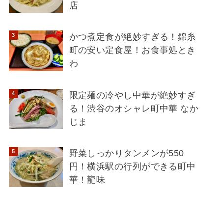
店
かつ煮定食が絶妙すぎる！錦糸
町の安い定食屋！お食事処とき
わ
限定麺の冷やし中華が絶妙すぎ
る！渋谷のオシャレ町中華 なか
じま
野菜しっかりタンメンが550
円！横浜駅の行列ができる町中
華！龍味