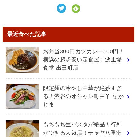
最近食べた記事
お弁当300円カツカレー500円！
横浜の超超安い定食屋！波止場
食堂 出田町店
限定麺の冷やし中華が絶妙すぎ
る！渋谷のオシャレ町中華 なか
じま
もちもち生パスタが絶品！行列
ができる人気店！チャヤ八重洲