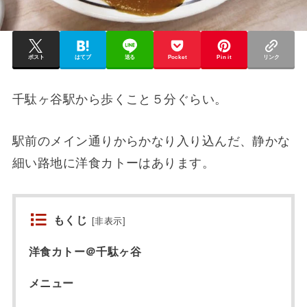
ポスト
はてブ
送る
Pocket
Pin it
リンク
千駄ヶ谷駅から歩くこと５分ぐらい。
駅前のメイン通りからかなり入り込んだ、静かな
細い路地に洋食カトーはあります。
もくじ
[
非表示
]
洋食カトー＠千駄ヶ谷
メニュー