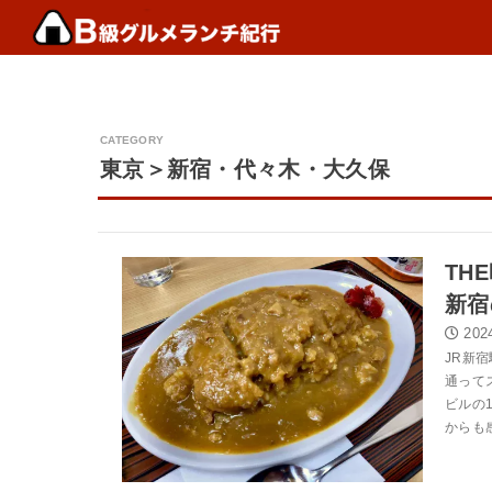
東京＞新宿・代々木・大久保
TH
新宿
202
JR新
通って
ビルの
からも感