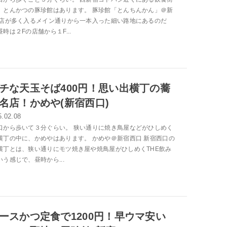
、とんかつの豚珍館はあります。 豚珍館「とんちんかん」＠新
食店が多く入るメイン通りから一本入った細い路地にあるのだ
時は２Fの店舗から１F...
チな天玉そば400円！思い出横丁の蕎
名店！かめや(新宿西口)
5.02.08
口から歩いて３分ぐらい。 狭い通りに焼き鳥屋などがひしめく
横丁の中に、かめやはあります。 かめや＠新宿西口 新宿西口の
横丁とは、狭い通りにモツ焼き屋や焼鳥屋がひしめくTHE飲み
う感じで、昼時から...
ースかつ定食で1200円！早ウマ安い