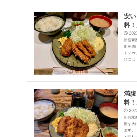
安い
料！
202
新宿駅
街を抜
トンカ
頭には「
満腹
料！
202
新宿駅
街を抜
ます。
と読むオ