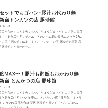
セットでもゴハン+豚汁お代わり無
新宿トンカツの店 豚珍館
3.09.23
西口から歩くこと５分ぐらい。 ちょうどヨドバシカメラの電気
けて、飲食店が多く並ぶエリアのさらに細い路地に入った2Fに
ツの店「豚珍館」はあります。 トンカツの店 豚珍館＠新宿 店
豚珍館」と書かれた...
度MAX〜！豚汁も御飯もおかわり無
新宿 とんかつの店 豚珍館
2.12.03
西口から歩くこと５分ぐらい。 ちょうどヨドバシカメラの電気
けた飲食店が多く並ぶ地帯に、トンカツの店「豚珍館」はあり
 トンカツの店 豚珍館＠新宿 豚珍館と書いて「とんちんかん」
モシロイ店名だ。 大...