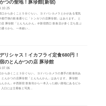
かつの聖地！豚珍館(新宿)
4.10.25
西口から歩くこと５分ぐらい。 ヨドバシカメラとかがある電気
本都庁側の飲食通りに「トンカツの店豚珍館」はあります。 と
の店 豚珍館「とんちんかん」＠新宿西口 飲食店が多く立ち並ぶ
通りから、一本細い...
デリシャス！イカフライ定食680円！
宿のとんかつの店 豚珍館
4.07.06
口から歩くこと３分ぐらい。 ヨドバシカメラの裏手の飲食街あ
、とんかつの店豚珍館「とんちんかん」はあります。 豚珍館
ちんかん」＠西新宿 飲食街から一本入った細い路地にあるビル
 入口には立看板と写真...