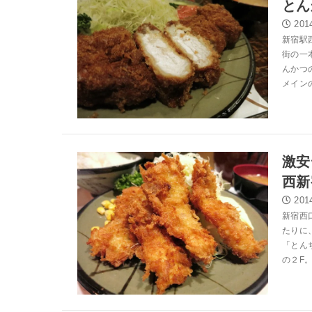
とん
201
新宿駅
街の一
んかつ
メインの
激安
西新
201
新宿西
たりに
「とん
の２F。