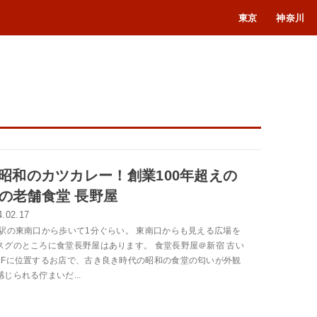
東京
神奈川
E昭和のカツカレー！創業100年超えの
の老舗食堂 長野屋
4.02.17
宿駅の東南口から歩いて1分ぐらい。 東南口からも見える広場を
スグのところに食堂長野屋はあります。 食堂長野屋＠新宿 古い
1Fに位置するお店で、古き良き時代の昭和の食堂の匂いが外観
じられる佇まいだ...