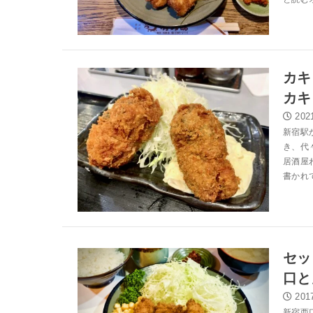
カキ
カキ
202
新宿駅
き、代
居酒屋
書かれ
セッ
口と
201
新宿西