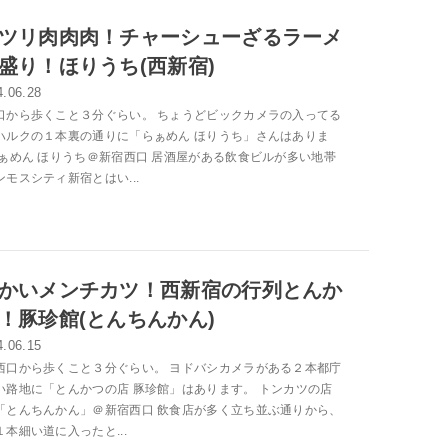
ツリ肉肉肉！チャーシューざるラーメ
盛り！ほりうち(西新宿)
4.06.28
口から歩くこと３分ぐらい。 ちょうどビックカメラの入ってる
ハルクの１本裏の通りに「らぁめん ほりうち」さんはありま
らぁめん ほりうち＠新宿西口 居酒屋がある飲食ビルが多い地帯
モスシティ新宿とはい...
かいメンチカツ！西新宿の行列とんか
！豚珍館(とんちんかん)
4.06.15
西口から歩くこと３分ぐらい。 ヨドバシカメラがある２本都庁
い路地に「とんかつの店 豚珍館」はあります。 トンカツの店
「とんちんかん」＠新宿西口 飲食店が多く立ち並ぶ通りから、
本細い道に入ったと...