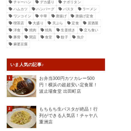
チャーハン
デカ盛り
ナポリタン
ハムカツ
ハンバーグ
パスタ
ラーメン
ワンコイン
中華
唐揚げ
唐揚げ定食
喫茶店
大盛り
天ぷら
定食
居酒屋
洋食
焼肉
焼鳥
生姜焼き
立ち食い
豚骨
閉店
食堂
餃子
魚介
麻婆豆腐
いま人気の記事♪
お弁当300円カツカレー500
円！横浜の超超安い定食屋！
波止場食堂 出田町店
もちもち生パスタが絶品！行
列ができる人気店！チャヤ八
重洲店