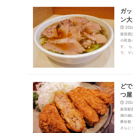
ガッ
ン大
201
新宿西
小田急
す。 
で、マン
どで
つ屋
201
新宿駅
側の細
豚珍館
さらに１