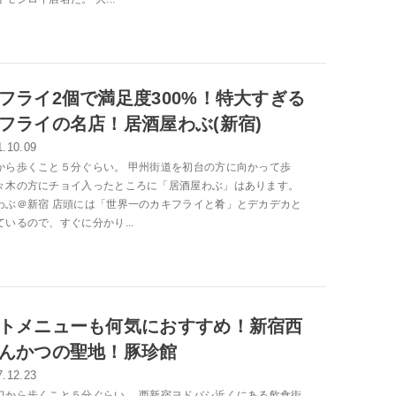
フライ2個で満足度300%！特大すぎる
フライの名店！居酒屋わぶ(新宿)
1.10.09
から歩くこと５分ぐらい。 甲州街道を初台の方に向かって歩
々木の方にチョイ入ったところに「居酒屋わぶ」はあります。
わぶ＠新宿 店頭には「世界一のカキフライと肴」とデカデカと
ているので、すぐに分かり...
トメニューも何気におすすめ！新宿西
んかつの聖地！豚珍館
7.12.23
口から歩くこと５分ぐらい。 西新宿ヨドバシ近くにある飲食街