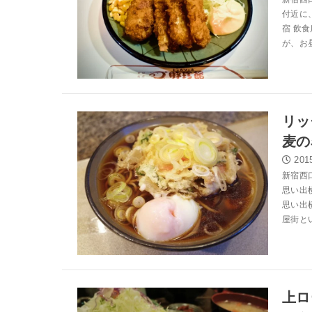
付近に
宿 飲
が、お昼
リッ
麦の
201
新宿西
思い出
思い出
屋街とい
上ロ