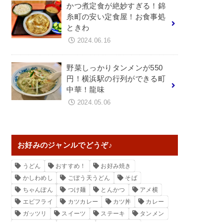
かつ煮定食が絶妙すぎる！錦
糸町の安い定食屋！お食事処
ときわ
2024.06.16
野菜しっかりタンメンが550
円！横浜駅の行列ができる町
中華！龍味
2024.05.06
お好みのジャンルでどうぞ♪
うどん
おすすめ！
お好み焼き
かしわめし
ごぼう天うどん
そば
ちゃんぽん
つけ麺
とんかつ
アメ横
エビフライ
カツカレー
カツ丼
カレー
ガッツリ
スイーツ
ステーキ
タンメン