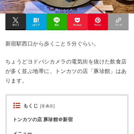
ポスト
はてブ
送る
Pocket
Pin it
リンク
新宿駅西口から歩くこと５分ぐらい。
ちょうどヨドバシカメラの電気街を抜けた飲食店
が多く並ぶ地帯に、トンカツの店「豚珍館」はあ
ります。
もくじ
[
非表示
]
トンカツの店 豚珍館＠新宿
メニュー