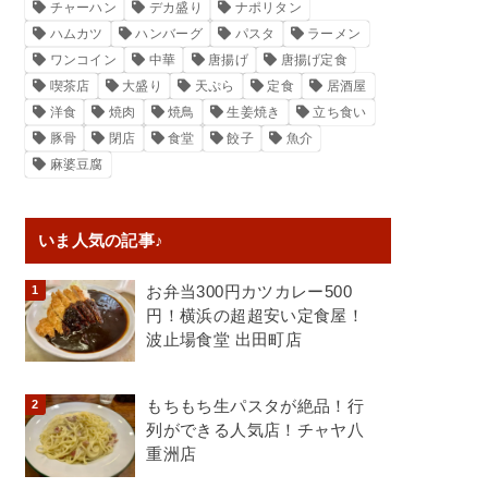
チャーハン
デカ盛り
ナポリタン
ハムカツ
ハンバーグ
パスタ
ラーメン
ワンコイン
中華
唐揚げ
唐揚げ定食
喫茶店
大盛り
天ぷら
定食
居酒屋
洋食
焼肉
焼鳥
生姜焼き
立ち食い
豚骨
閉店
食堂
餃子
魚介
麻婆豆腐
いま人気の記事♪
お弁当300円カツカレー500
円！横浜の超超安い定食屋！
波止場食堂 出田町店
もちもち生パスタが絶品！行
列ができる人気店！チャヤ八
重洲店