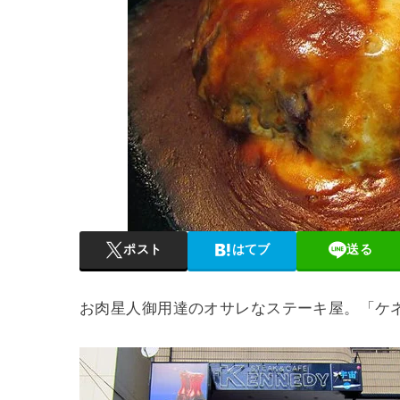
ポスト
はてブ
送る
お肉星人御用達のオサレなステーキ屋。「ケ