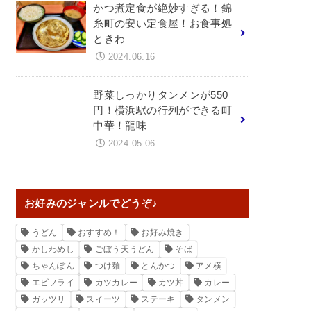
かつ煮定食が絶妙すぎる！錦
糸町の安い定食屋！お食事処
ときわ
2024.06.16
野菜しっかりタンメンが550
円！横浜駅の行列ができる町
中華！龍味
2024.05.06
お好みのジャンルでどうぞ♪
うどん
おすすめ！
お好み焼き
かしわめし
ごぼう天うどん
そば
ちゃんぽん
つけ麺
とんかつ
アメ横
エビフライ
カツカレー
カツ丼
カレー
ガッツリ
スイーツ
ステーキ
タンメン