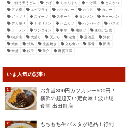
ごぼう天うどん
そば
ちゃんぽん
つけ麺
とんかつ
アメ横
エビフライ
カツカレー
カツ丼
カレー
ガッツリ
スイーツ
ステーキ
タンメン
チャーハン
デカ盛り
ナポリタン
ハムカツ
ハンバーグ
パスタ
ラーメン
ワンコイン
中華
唐揚げ
唐揚げ定食
喫茶店
大盛り
天ぷら
定食
居酒屋
洋食
焼肉
焼鳥
生姜焼き
立ち食い
豚骨
閉店
食堂
餃子
魚介
麻婆豆腐
いま人気の記事♪
お弁当300円カツカレー500円！
横浜の超超安い定食屋！波止場
食堂 出田町店
もちもち生パスタが絶品！行列