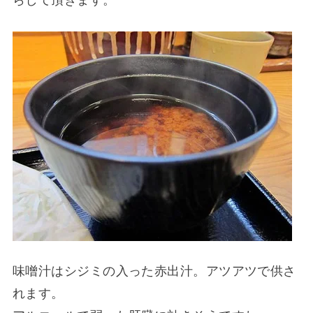
味噌汁はシジミの入った赤出汁。アツアツで供さ
れます。