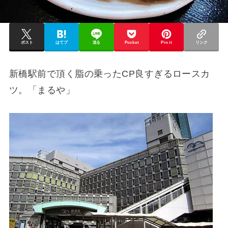
ポスト
はてブ
送る
Pocket
Pin it
リンク
新橋駅前で頂く脂の乗ったCP良すぎるロースカ
ツ。「まるや」