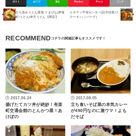
ポスト
はてブ
送る
Pocket
Pin it
リンク
立ち呑みうどん酒場 うまげな(茅場
ケネディ宇宙センター店(中目黒/ス
町/うどん)串天うどん【閉店】
テーキ,ハンバーグ)
RECOMMEND
2017.06.24
2017.08.05
揚げたてカツ丼が絶妙！有楽
立ち食いそば屋の本気カレー
町交通会館のとんかつ屋！あ
が490円なのに激ウマ！よも
けぼの
だそば