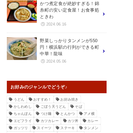
かつ煮定食が絶妙すぎる！錦
糸町の安い定食屋！お食事処
ときわ
2024.06.16
野菜しっかりタンメンが550
円！横浜駅の行列ができる町
中華！龍味
2024.05.06
お好みのジャンルでどうぞ♪
うどん
おすすめ！
お好み焼き
かしわめし
ごぼう天うどん
そば
ちゃんぽん
つけ麺
とんかつ
アメ横
エビフライ
カツカレー
カツ丼
カレー
ガッツリ
スイーツ
ステーキ
タンメン