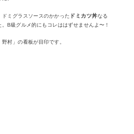
ドミカツ丼
、ドミグラスソースのかかった
なる
た。B級グルメ的にもコレははずせませんよ〜！
 野村」の看板が目印です。