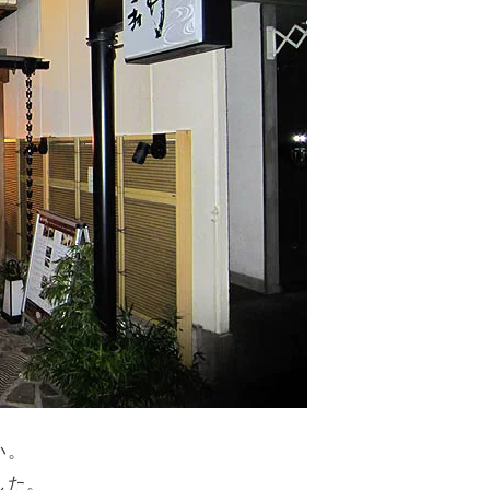
い。
した。