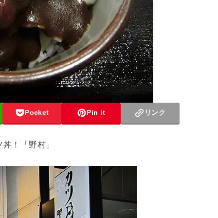
Pocket
Pin it
リンク
ツ丼！「野村」