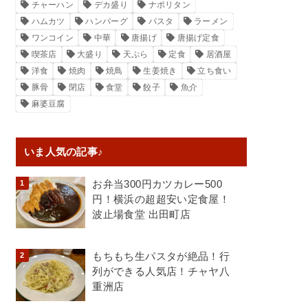
チャーハン
デカ盛り
ナポリタン
ハムカツ
ハンバーグ
パスタ
ラーメン
ワンコイン
中華
唐揚げ
唐揚げ定食
喫茶店
大盛り
天ぷら
定食
居酒屋
洋食
焼肉
焼鳥
生姜焼き
立ち食い
豚骨
閉店
食堂
餃子
魚介
麻婆豆腐
いま人気の記事♪
お弁当300円カツカレー500
円！横浜の超超安い定食屋！
波止場食堂 出田町店
もちもち生パスタが絶品！行
列ができる人気店！チャヤ八
重洲店