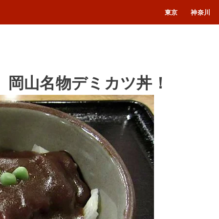
東京
神奈川
丼）岡山名物デミカツ丼！