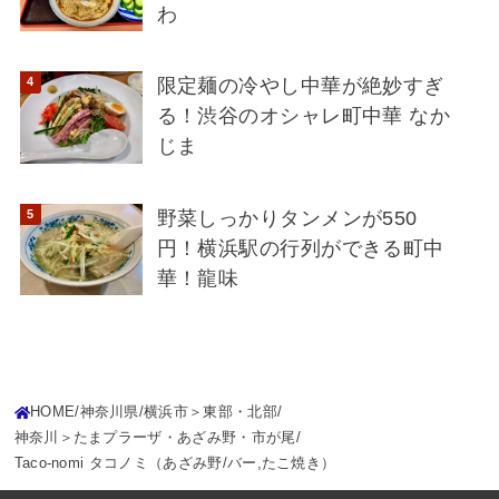
わ
限定麺の冷やし中華が絶妙すぎ
る！渋谷のオシャレ町中華 なか
じま
野菜しっかりタンメンが550
円！横浜駅の行列ができる町中
華！龍味
HOME
神奈川県
横浜市＞東部・北部
神奈川＞たまプラーザ・あざみ野・市が尾
Taco-nomi タコノミ（あざみ野/バー,たこ焼き）