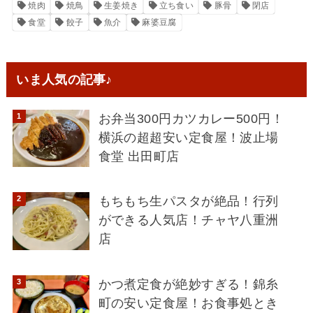
焼肉
焼鳥
生姜焼き
立ち食い
豚骨
閉店
食堂
餃子
魚介
麻婆豆腐
いま人気の記事♪
お弁当300円カツカレー500円！
横浜の超超安い定食屋！波止場
食堂 出田町店
もちもち生パスタが絶品！行列
ができる人気店！チャヤ八重洲
店
かつ煮定食が絶妙すぎる！錦糸
町の安い定食屋！お食事処とき