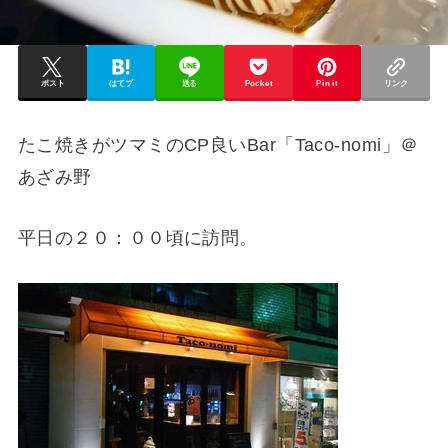
ポスト
はてブ
送る
Pocket
Pin it
リンク
たこ焼きがツマミのCP良いBar「Taco-nomi」＠
あざみ野
平日の２０：００頃に訪問。