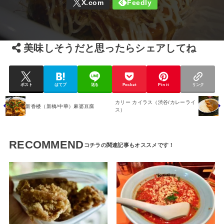
美味しそうだと思ったらシェアしてね
ポスト
はてブ
送る
Pocket
Pin it
リンク
カリー カイラス（渋谷/カレーライ
新香楼（新橋/中華）麻婆豆腐
ス）
RECOMMEND