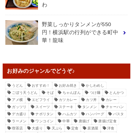
わ
野菜しっかりタンメンが550
円！横浜駅の行列ができる町中
華！龍味
お好みのジャンルでどうぞ♪
うどん
おすすめ！
お好み焼き
かしわめし
ごぼう天うどん
そば
ちゃんぽん
つけ麺
とんかつ
アメ横
エビフライ
カツカレー
カツ丼
カレー
ガッツリ
スイーツ
ステーキ
タンメン
チャーハン
デカ盛り
ナポリタン
ハムカツ
ハンバーグ
パスタ
ラーメン
ワンコイン
中華
唐揚げ
唐揚げ定食
喫茶店
大盛り
天ぷら
定食
居酒屋
洋食