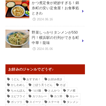
かつ煮定食が絶妙すぎる！錦
糸町の安い定食屋！お食事処
ときわ
2024.06.16
野菜しっかりタンメンが550
円！横浜駅の行列ができる町
中華！龍味
2024.05.06
お好みのジャンルでどうぞ♪
うどん
おすすめ！
お好み焼き
かしわめし
ごぼう天うどん
そば
ちゃんぽん
つけ麺
とんかつ
アメ横
エビフライ
カツカレー
カツ丼
カレー
ガッツリ
スイーツ
ステーキ
タンメン