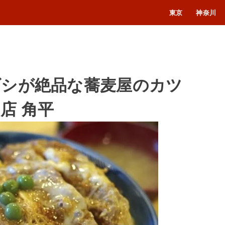
東京
神奈川
ダシが絶品な蕎麦屋のカツ
店 角平