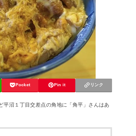
Pocket
Pin it
リンク
うど平沼１丁目交差点の角地に「角平」さんはあ