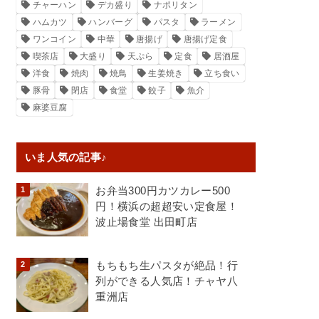
チャーハン
デカ盛り
ナポリタン
ハムカツ
ハンバーグ
パスタ
ラーメン
ワンコイン
中華
唐揚げ
唐揚げ定食
喫茶店
大盛り
天ぷら
定食
居酒屋
洋食
焼肉
焼鳥
生姜焼き
立ち食い
豚骨
閉店
食堂
餃子
魚介
麻婆豆腐
いま人気の記事♪
お弁当300円カツカレー500
円！横浜の超超安い定食屋！
波止場食堂 出田町店
もちもち生パスタが絶品！行
列ができる人気店！チャヤ八
重洲店