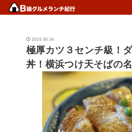
2015.05.16
極厚カツ３センチ級！
丼！横浜つけ天そばの名