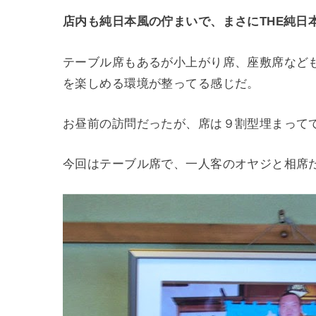
店内も純日本風の佇まいで、まさにTHE純日
テーブル席もあるが小上がり席、座敷席など
を楽しめる環境が整ってる感じだ。
お昼前の訪問だったが、席は９割型埋まって
今回はテーブル席で、一人客のオヤジと相席