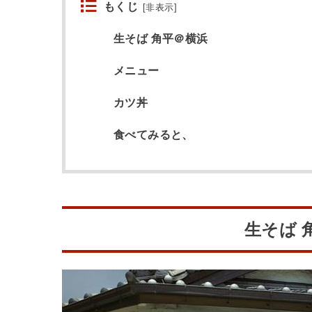
もくじ
[
非表示
]
生そば 角平＠横浜
メニュー
カツ丼
食べてみると、
生そば 