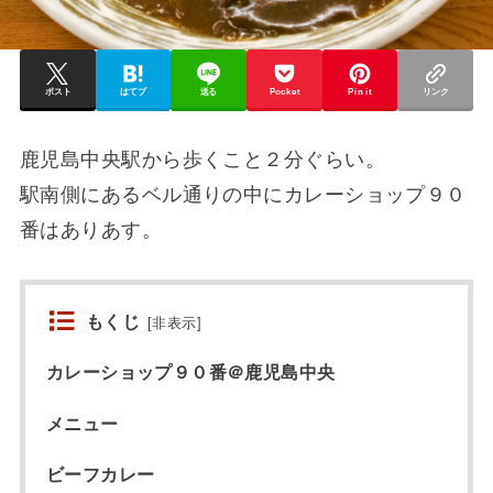
ポスト
はてブ
送る
Pocket
Pin it
リンク
鹿児島中央駅から歩くこと２分ぐらい。
駅南側にあるベル通りの中にカレーショップ９０
番はありあす。
もくじ
[
非表示
]
カレーショップ９０番＠鹿児島中央
メニュー
ビーフカレー