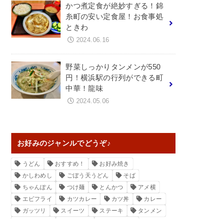
かつ煮定食が絶妙すぎる！錦
糸町の安い定食屋！お食事処
ときわ
2024.06.16
野菜しっかりタンメンが550
円！横浜駅の行列ができる町
中華！龍味
2024.05.06
お好みのジャンルでどうぞ♪
うどん
おすすめ！
お好み焼き
かしわめし
ごぼう天うどん
そば
ちゃんぽん
つけ麺
とんかつ
アメ横
エビフライ
カツカレー
カツ丼
カレー
ガッツリ
スイーツ
ステーキ
タンメン