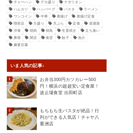
チャーハン
デカ盛り
ナポリタン
ハムカツ
ハンバーグ
パスタ
ラーメン
ワンコイン
中華
唐揚げ
唐揚げ定食
喫茶店
大盛り
天ぷら
定食
居酒屋
洋食
焼肉
焼鳥
生姜焼き
立ち食い
豚骨
閉店
食堂
餃子
魚介
麻婆豆腐
いま人気の記事♪
お弁当300円カツカレー500
円！横浜の超超安い定食屋！
波止場食堂 出田町店
もちもち生パスタが絶品！行
列ができる人気店！チャヤ八
重洲店