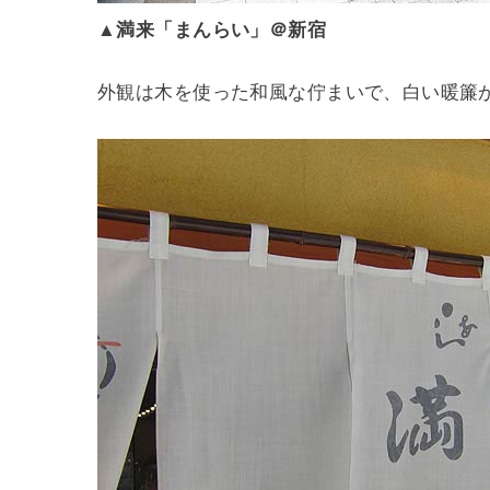
▲
満来「まんらい」＠新宿
外観は木を使った和風な佇まいで、白い暖簾