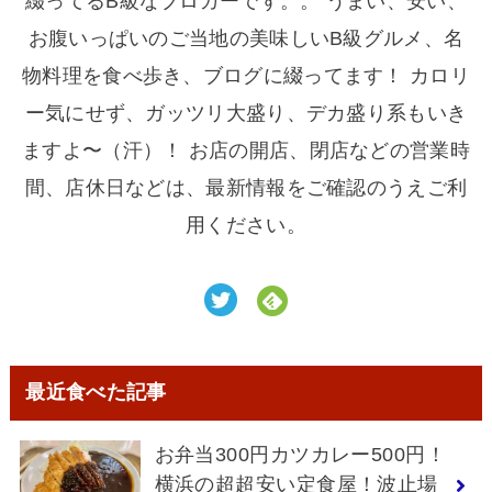
綴ってるB級なブロガーです。。 うまい、安い、
お腹いっぱいのご当地の美味しいB級グルメ、名
物料理を食べ歩き、ブログに綴ってます！ カロリ
ー気にせず、ガッツリ大盛り、デカ盛り系もいき
ますよ〜（汗）！ お店の開店、閉店などの営業時
間、店休日などは、最新情報をご確認のうえご利
用ください。
最近食べた記事
お弁当300円カツカレー500円！
横浜の超超安い定食屋！波止場