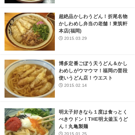
超絶品かしわうどん！折尾名物
かしわめし弁当の老舗！東筑軒
本店(福岡)
2015.03.29
博多定番ごぼう天うどん＆かし
わめしがウマウマ！福岡の普段
使いうどん店！ウエスト
2015.02.14
明太子好きなら１度は食っとく
べきウドン！THE明太釜玉うど
ん！丸亀製麺
2015.01.25