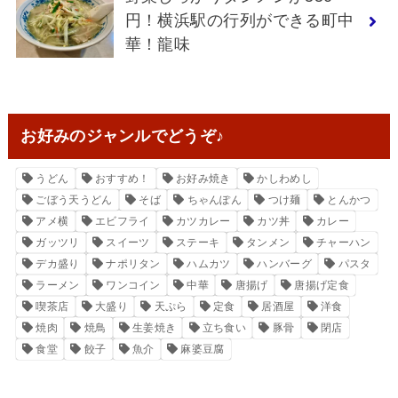
円！横浜駅の行列ができる町中
華！龍味
お好みのジャンルでどうぞ♪
うどん
おすすめ！
お好み焼き
かしわめし
ごぼう天うどん
そば
ちゃんぽん
つけ麺
とんかつ
アメ横
エビフライ
カツカレー
カツ丼
カレー
ガッツリ
スイーツ
ステーキ
タンメン
チャーハン
デカ盛り
ナポリタン
ハムカツ
ハンバーグ
パスタ
ラーメン
ワンコイン
中華
唐揚げ
唐揚げ定食
喫茶店
大盛り
天ぷら
定食
居酒屋
洋食
焼肉
焼鳥
生姜焼き
立ち食い
豚骨
閉店
食堂
餃子
魚介
麻婆豆腐