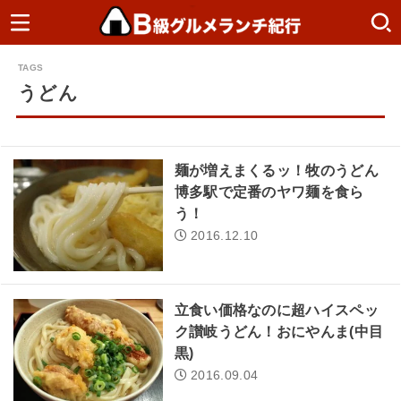
うどん
麺が増えまくるッ！牧のうどん
博多駅で定番のヤワ麺を食ら
う！
2016.12.10
立食い価格なのに超ハイスペッ
ク讃岐うどん！おにやんま(中目
黒)
2016.09.04