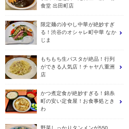
食堂 出田町店
限定麺の冷やし中華が絶妙すぎ
る！渋谷のオシャレ町中華 なか
じま
もちもち生パスタが絶品！行列
ができる人気店！チャヤ八重洲
店
かつ煮定食が絶妙すぎる！錦糸
町の安い定食屋！お食事処とき
わ
野菜しっかりタンメンが550