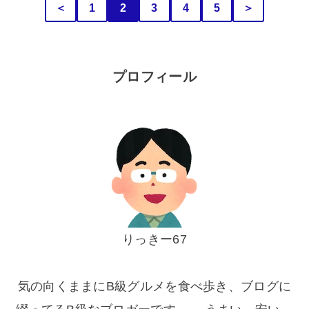
＜
1
2
3
4
5
＞
プロフィール
りっきー67
気の向くままにB級グルメを食べ歩き、ブログに