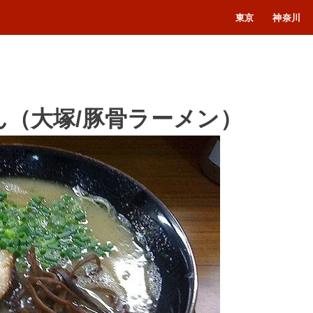
東京
神奈川
ん（大塚/豚骨ラーメン）