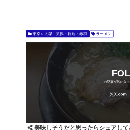
東京＞大塚・巣鴨・駒込・赤羽
ラーメン
FO
美味しそうだと思ったらシェアして