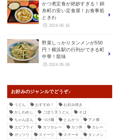
かつ煮定食が絶妙すぎる！錦
糸町の安い定食屋！お食事処
ときわ
2024.06.16
野菜しっかりタンメンが550
円！横浜駅の行列ができる町
中華！龍味
2024.05.06
お好みのジャンルでどうぞ♪
うどん
おすすめ！
お好み焼き
かしわめし
ごぼう天うどん
そば
ちゃんぽん
つけ麺
とんかつ
アメ横
エビフライ
カツカレー
カツ丼
カレー
ガッツリ
スイーツ
ステーキ
タンメン