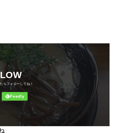
LLOW
ね