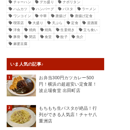
チャーハン
デカ盛り
ナポリタン
ハムカツ
ハンバーグ
パスタ
ラーメン
ワンコイン
中華
唐揚げ
唐揚げ定食
喫茶店
大盛り
天ぷら
定食
居酒屋
洋食
焼肉
焼鳥
生姜焼き
立ち食い
豚骨
閉店
食堂
餃子
魚介
麻婆豆腐
いま人気の記事♪
お弁当300円カツカレー500
円！横浜の超超安い定食屋！
波止場食堂 出田町店
もちもち生パスタが絶品！行
列ができる人気店！チャヤ八
重洲店