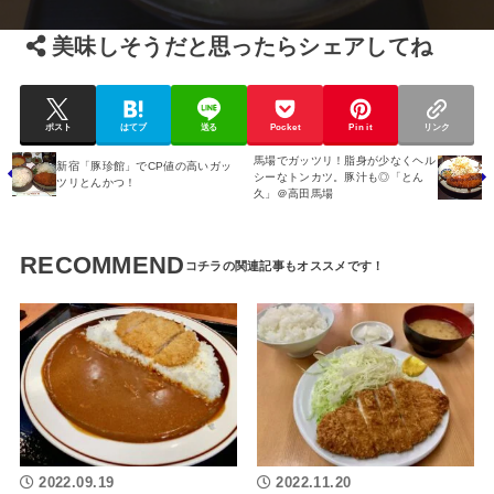
美味しそうだと思ったらシェアしてね
ポスト
はてブ
送る
Pocket
Pin it
リンク
馬場でガッツリ！脂身が少なくヘル
新宿「豚珍館」でCP値の高いガッ
シーなトンカツ。豚汁も◎「とん
ツリとんかつ！
久」＠高田馬場
RECOMMEND
2022.09.19
2022.11.20