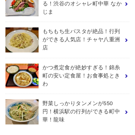
る！渋谷のオシャレ町中華 なか
じま
もちもち生パスタが絶品！行列
ができる人気店！チャヤ八重洲
店
かつ煮定食が絶妙すぎる！錦糸
町の安い定食屋！お食事処とき
わ
野菜しっかりタンメンが550
円！横浜駅の行列ができる町中
華！龍味