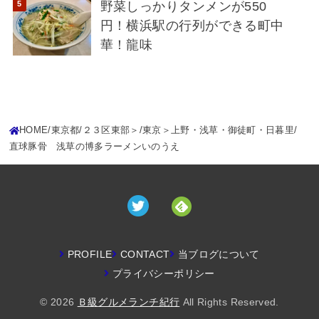
野菜しっかりタンメンが550
円！横浜駅の行列ができる町中
華！龍味
HOME
東京都
２３区東部＞
東京＞上野・浅草・御徒町・日暮里
直球豚骨 浅草の博多ラーメンいのうえ
PROFILE
CONTACT
当ブログについて
プライバシーポリシー
© 2026
Ｂ級グルメランチ紀行
All Rights Reserved.