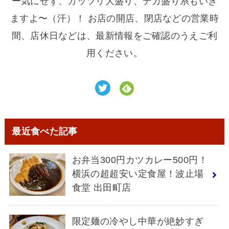
ー気にせず、ガッツリ大盛り、デカ盛り系もいき
ますよ〜（汗）！ お店の開店、閉店などの営業時
間、店休日などは、最新情報をご確認のうえご利
用ください。
最近食べた記事
お弁当300円カツカレー500円！
横浜の超超安い定食屋！波止場
食堂 出田町店
限定麺の冷やし中華が絶妙すぎ