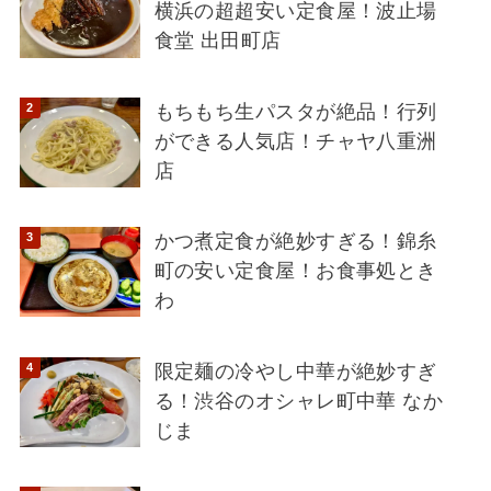
横浜の超超安い定食屋！波止場
食堂 出田町店
もちもち生パスタが絶品！行列
ができる人気店！チャヤ八重洲
店
かつ煮定食が絶妙すぎる！錦糸
町の安い定食屋！お食事処とき
わ
限定麺の冷やし中華が絶妙すぎ
る！渋谷のオシャレ町中華 なか
じま