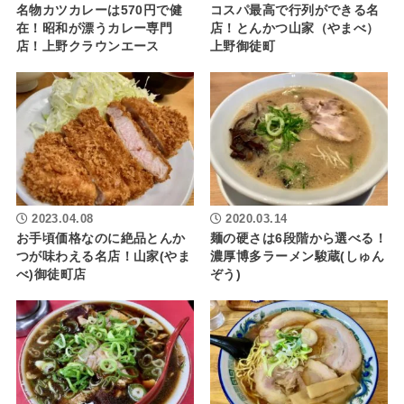
名物カツカレーは570円で健
コスパ最高で行列ができる名
在！昭和が漂うカレー専門
店！とんかつ山家（やまべ）
店！上野クラウンエース
上野御徒町
2023.04.08
2020.03.14
お手頃価格なのに絶品とんか
麺の硬さは6段階から選べる！
つが味わえる名店！山家(やま
濃厚博多ラーメン駿蔵(しゅん
べ)御徒町店
ぞう)