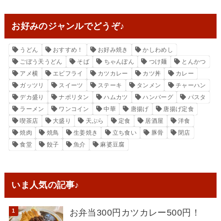
お好みのジャンルでどうぞ♪
うどん
おすすめ！
お好み焼き
かしわめし
ごぼう天うどん
そば
ちゃんぽん
つけ麺
とんかつ
アメ横
エビフライ
カツカレー
カツ丼
カレー
ガッツリ
スイーツ
ステーキ
タンメン
チャーハン
デカ盛り
ナポリタン
ハムカツ
ハンバーグ
パスタ
ラーメン
ワンコイン
中華
唐揚げ
唐揚げ定食
喫茶店
大盛り
天ぷら
定食
居酒屋
洋食
焼肉
焼鳥
生姜焼き
立ち食い
豚骨
閉店
食堂
餃子
魚介
麻婆豆腐
いま人気の記事♪
お弁当300円カツカレー500円！