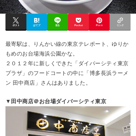
ポスト
はてブ
送る
Pocket
Pin it
リンク
最寄駅は、りんかい線の東京テレポート、ゆりか
もめのお台場海浜公園かな。
２０１２年に新しくできた「ダイバーシティ東京
プラザ」のフードコートの中に「博多長浜ラーメ
ン 田中商店」さんはありました。
▼
田中商店＠お台場ダイバーシティ東京