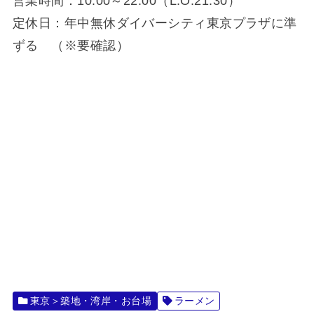
営業時間：10:00～22:00（L.O.21:30）
定休日：年中無休ダイバーシティ東京プラザに準
ずる （※要確認）
東京＞築地・湾岸・お台場
ラーメン