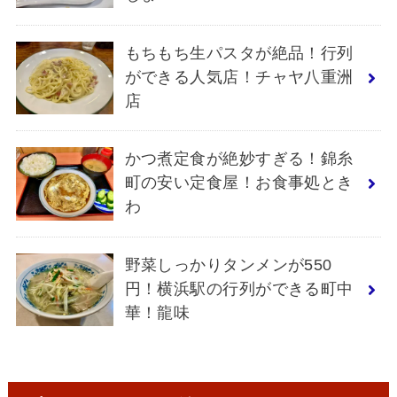
もちもち生パスタが絶品！行列
ができる人気店！チャヤ八重洲
店
かつ煮定食が絶妙すぎる！錦糸
町の安い定食屋！お食事処とき
わ
野菜しっかりタンメンが550
円！横浜駅の行列ができる町中
華！龍味