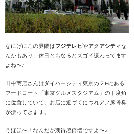
なにげにこの界隈は
フジテレビ
や
アクアシティ
な
んかもあり、休日ともなるとスゴイ賑わってます
よね〜♪
田中商店さんはダイバーシティ東京の２Fにある
フードコート「東京グルメスタジアム」の丁度角
に位置していて、お店に近づくにつれアノ豚骨臭
が漂ってきます。
うほほ〜！なんだか期待感倍増ですよ〜♪