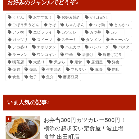
お好みのジャンルでどうぞ♪
うどん
おすすめ！
お好み焼き
かしわめし
ごぼう天うどん
そば
ちゃんぽん
つけ麺
とんかつ
アメ横
エビフライ
カツカレー
カツ丼
カレー
ガッツリ
スイーツ
ステーキ
タンメン
チャーハン
デカ盛り
ナポリタン
ハムカツ
ハンバーグ
パスタ
ラーメン
ワンコイン
中華
唐揚げ
唐揚げ定食
喫茶店
大盛り
天ぷら
定食
居酒屋
洋食
焼肉
焼鳥
生姜焼き
立ち食い
豚骨
閉店
食堂
餃子
魚介
麻婆豆腐
いま人気の記事♪
お弁当300円カツカレー500円！
横浜の超超安い定食屋！波止場
食堂 出田町店