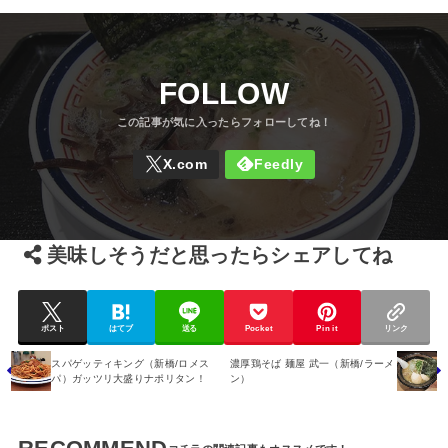
FOLLOW
美味しそうだと思ったらシェアしてね
ポスト
はてブ
送る
Pocket
Pin it
リンク
スパゲッティキング（新橋/ロメス
濃厚鶏そば 麺屋 武一（新橋/ラーメ
パ）ガッツリ大盛りナポリタン！
ン）