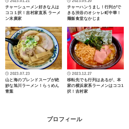
2023.01.21
2023.05.20
チャーシューメン好きな人は
チャーハンうまし！行列がで
ココ１択！吉村家直系 ラーメ
きる渋谷のオシャレ町中華！
ン末廣家
麺飯食堂なかじま
2023.07.23
2023.12.27
山と海のブレンドスープが絶
移転先でも行列はあるが、本
妙な旭川ラーメン！らぅめん
家の横浜家系ラーメンはココ1
青葉
択！吉村家
プロフィール