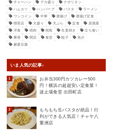
チャーハン
デカ盛り
ナポリタン
ハムカツ
ハンバーグ
パスタ
ラーメン
ワンコイン
中華
唐揚げ
唐揚げ定食
喫茶店
大盛り
天ぷら
定食
居酒屋
洋食
焼肉
焼鳥
生姜焼き
立ち食い
豚骨
閉店
食堂
餃子
魚介
麻婆豆腐
いま人気の記事♪
お弁当300円カツカレー500
円！横浜の超超安い定食屋！
波止場食堂 出田町店
もちもち生パスタが絶品！行
列ができる人気店！チャヤ八
重洲店