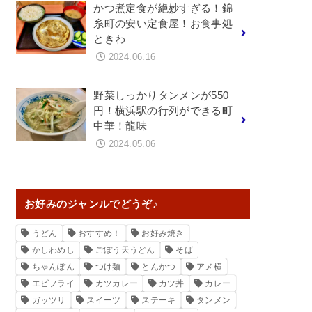
かつ煮定食が絶妙すぎる！錦
糸町の安い定食屋！お食事処
ときわ
2024.06.16
野菜しっかりタンメンが550
円！横浜駅の行列ができる町
中華！龍味
2024.05.06
お好みのジャンルでどうぞ♪
うどん
おすすめ！
お好み焼き
かしわめし
ごぼう天うどん
そば
ちゃんぽん
つけ麺
とんかつ
アメ横
エビフライ
カツカレー
カツ丼
カレー
ガッツリ
スイーツ
ステーキ
タンメン