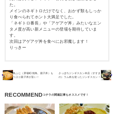
た。
メインのネギトロだけでなく、おかず類もしっか
り食べられてホント大満足でした。
「ネギトロ番長」や「アゲアゲ丼」みたいなエン
タメ度が高い新メニューの登場を期待していま
す。
次回はアゲアゲ丼を食べにお邪魔します！
りっきー
鳥ふじ（茅場町/焼鳥、親子丼）も
さっぽろジンギスカン本店（すすき
つ入り親子丼が旨い！
の）ラム肉を使ったジンギスカン！
RECOMMEND