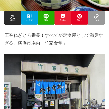
ポスト
はてブ
送る
Pocket
Pin it
リンク
圧巻ねぎとろ番長！すべてが定食屋として満足す
ぎる。横浜市場内「竹家食堂」