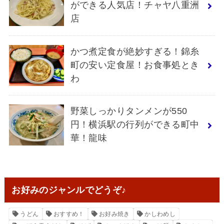
ができる人気店！チャヤ八重洲
店
かつ煮定食が絶妙すぎる！錦糸
町の安い定食屋！お食事処とき
わ
野菜しっかりタンメンが550
円！横浜駅の行列ができる町中
華！龍味
お好みのジャンルでどうぞ♪
うどん
おすすめ！
お好み焼き
かしわめし