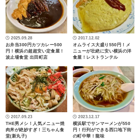
2025.09.28
2017.12.02
お弁当300円カツカレー500
オムライス大盛り550円！メ
円！横浜の超超安い定食屋！
ニューが壮絶に安い横浜の洋
波止場食堂 出田町店
食屋！レストランテル
2017.09.23
2023.12.17
THE男メシ！人気メニュー焼
横浜駅でサンマーメンが550
肉丼が絶妙すぎ！三ちゃん食
円！行列ができる西口地下街
堂(新丸子)
の町中華！龍味