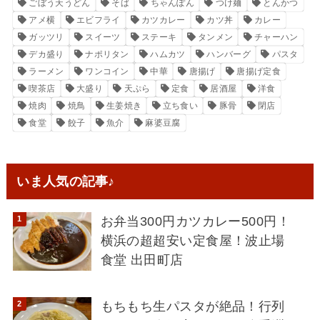
ごぼう天うどん
そば
ちゃんぽん
つけ麺
とんかつ
アメ横
エビフライ
カツカレー
カツ丼
カレー
ガッツリ
スイーツ
ステーキ
タンメン
チャーハン
デカ盛り
ナポリタン
ハムカツ
ハンバーグ
パスタ
ラーメン
ワンコイン
中華
唐揚げ
唐揚げ定食
喫茶店
大盛り
天ぷら
定食
居酒屋
洋食
焼肉
焼鳥
生姜焼き
立ち食い
豚骨
閉店
食堂
餃子
魚介
麻婆豆腐
いま人気の記事♪
お弁当300円カツカレー500円！
横浜の超超安い定食屋！波止場
食堂 出田町店
もちもち生パスタが絶品！行列