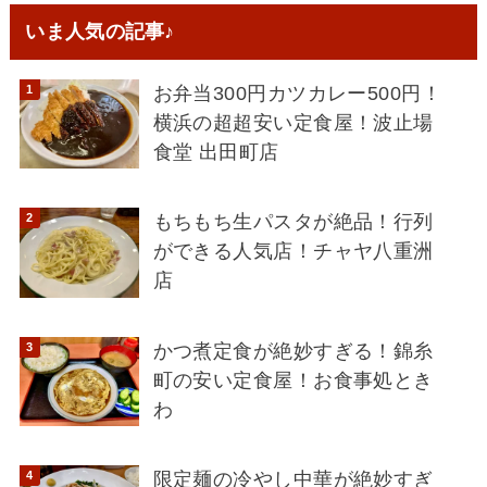
いま人気の記事♪
お弁当300円カツカレー500円！
横浜の超超安い定食屋！波止場
食堂 出田町店
もちもち生パスタが絶品！行列
ができる人気店！チャヤ八重洲
店
かつ煮定食が絶妙すぎる！錦糸
町の安い定食屋！お食事処とき
わ
限定麺の冷やし中華が絶妙すぎ