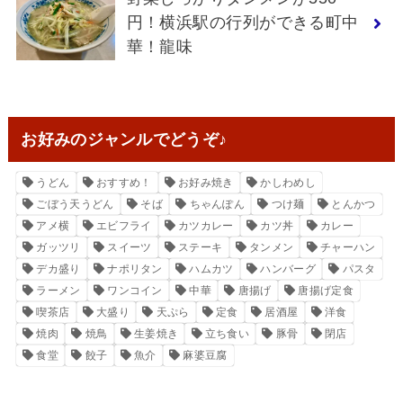
円！横浜駅の行列ができる町中
華！龍味
お好みのジャンルでどうぞ♪
うどん
おすすめ！
お好み焼き
かしわめし
ごぼう天うどん
そば
ちゃんぽん
つけ麺
とんかつ
アメ横
エビフライ
カツカレー
カツ丼
カレー
ガッツリ
スイーツ
ステーキ
タンメン
チャーハン
デカ盛り
ナポリタン
ハムカツ
ハンバーグ
パスタ
ラーメン
ワンコイン
中華
唐揚げ
唐揚げ定食
喫茶店
大盛り
天ぷら
定食
居酒屋
洋食
焼肉
焼鳥
生姜焼き
立ち食い
豚骨
閉店
食堂
餃子
魚介
麻婆豆腐