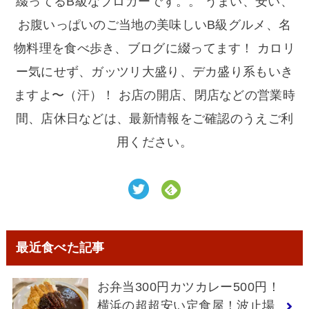
綴ってるB級なブロガーです。。 うまい、安い、
お腹いっぱいのご当地の美味しいB級グルメ、名
物料理を食べ歩き、ブログに綴ってます！ カロリ
ー気にせず、ガッツリ大盛り、デカ盛り系もいき
ますよ〜（汗）！ お店の開店、閉店などの営業時
間、店休日などは、最新情報をご確認のうえご利
用ください。
最近食べた記事
お弁当300円カツカレー500円！
横浜の超超安い定食屋！波止場